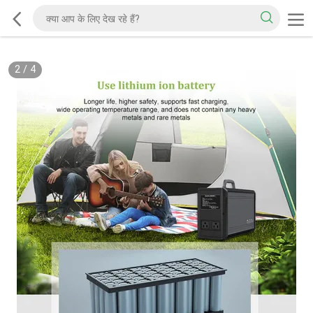
2
/
4