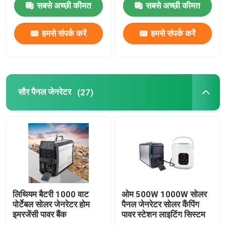
सबसे अच्छी कीमत
सबसे अच्छी कीमत
पोर्टेबल सोलर जेनरेटर सिस्टम
हमसे संपर्क करें
हमसे संपर्क करें
Lifepo4 सोलर जेनरेटर
ली आयन पावर स्टेशन
सौर पैनल जेनरेटर
(27)
टाइप-सी लैपटॉप पावर बैंक
पतले लचीले सौर पैनल
फोल्डेबल सोलर पैनल
लिथियम बैटरी 1000 वाट
ओम 500W 1000W सोलर
पोर्टेबल सोलर जेनरेटर होम
पैनल जेनरेटर सोलर कैंपिंग
इमरजेंसी पावर बैंक
पावर स्टेशन लाइटिंग सिस्टम
सौर ऊर्जा संचालित पावर बैंक